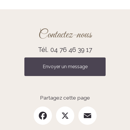
Contactez-nous
Tél.
04 76 46 39 17
Envoyer un message
Partagez cette page
Facebook
X
Email