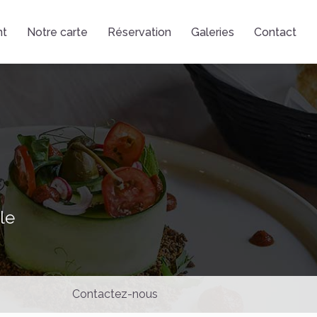
nt
Notre carte
Réservation
Galeries
Contact
le
Contactez-nous