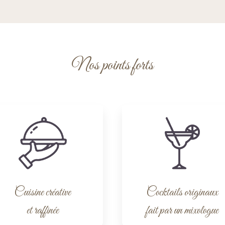
Nos points forts
Cuisine créative
Cocktails originaux
et raffinée
fait par un mixologue