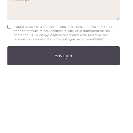
J'autorise ce site à conserver l'ensemble des données transmises
dans ce formulaire pour faciliter le suivi et le traitement de ma
demande.
(Aucune exploitation commerciale ne sera faite des
données concervées. Voir notre
politique de confidentialité
)