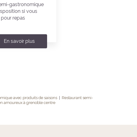
t semi-gastronomique
isposition si vous
 pour repas
En savoir plus
mique avec produits de saisons
|
Restaurant semi-
 en amoureux à grenoble centre