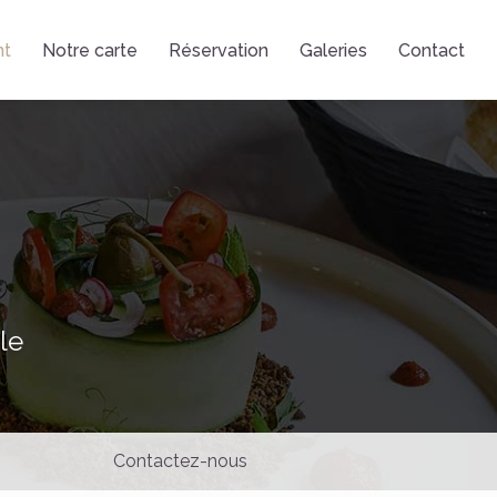
nt
Notre carte
Réservation
Galeries
Contact
le
Contactez-nous