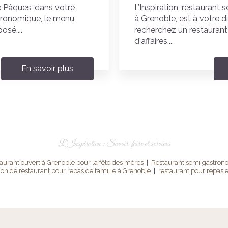
 Pâques, dans votre
L’Inspiration, restauran
tronomique, le menu
à Grenoble, est à votre d
osé....
recherchez un restaurant
d'affaires....
En savoir plus
L’Inspiration : Savoir-faire et services
taurant ouvert à Grenoble pour la fête des mères
|
Restaurant semi gastrono
ion de restaurant pour repas de famille à Grenoble
|
restaurant pour repas