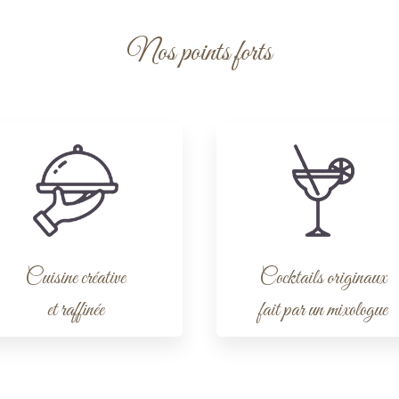
Nos points forts
Cuisine créative
Cocktails originaux
et raffinée
fait par un mixologue