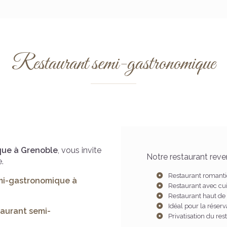
Restaurant semi-gastronomique
que
à Grenoble
, vous invite
Notre restaurant rev
.
Restaurant romantiq
mi-gastronomique
à
Restaurant avec cu
Restaurant haut 
Idéal pour la réserv
taurant semi-
Privatisation du r