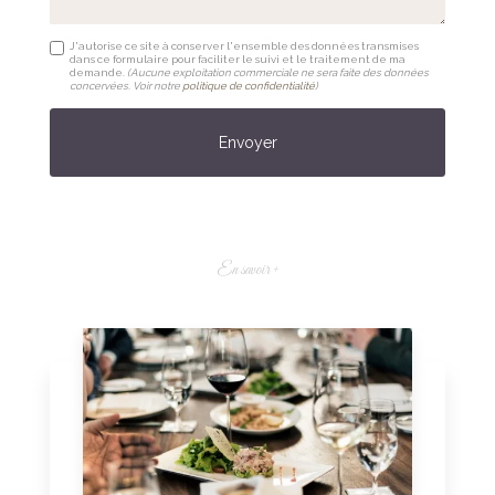
J'autorise ce site à conserver l'ensemble des données transmises
dans ce formulaire pour faciliter le suivi et le traitement de ma
demande.
(Aucune exploitation commerciale ne sera faite des données
concervées. Voir notre
politique de confidentialité
)
En savoir +