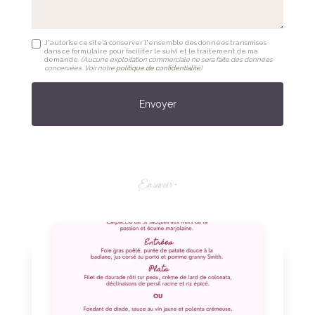
J'autorise ce site à conserver l'ensemble des données transmises
dans ce formulaire pour faciliter le suivi et le traitement de ma
demande.
(Aucune exploitation commerciale ne sera faite des données
concervées. Voir notre
politique de confidentialité
)
En savoir +