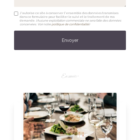
J'autorise ce site à conserver l'ensemble des données transmises
dans ce formulaire pour faciliter le suivi et le traitement de ma
demande.
(Aucune exploitation commerciale ne sera faite des données
concervées. Voir notre
politique de confidentialité
)
En savoir +