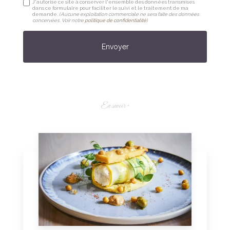
J'autorise ce site à conserver l'ensemble des données transmises
dans ce formulaire pour faciliter le suivi et le traitement de ma
demande.
(Aucune exploitation commerciale ne sera faite des données
concervées. Voir notre
politique de confidentialité
)
En savoir +