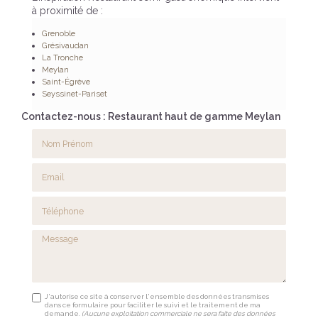
à proximité de :
Grenoble
Grésivaudan
La Tronche
Meylan
Saint-Égrève
Seyssinet-Pariset
Contactez-nous : Restaurant haut de gamme Meylan
Nom Prénom
Email
Téléphone
Message
J'autorise ce site à conserver l'ensemble des données transmises
dans ce formulaire pour faciliter le suivi et le traitement de ma
demande.
(Aucune exploitation commerciale ne sera faite des données